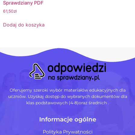
Sprawdziany PDF
61,50
zł
Dodaj do koszyka
Oferujemy szeroki wybór materiałów edukacyjnych dla
uczniów. Uzyskaj dostęp do wybranych dokumentów dla
klas podstawowych (4-8)oraz średnich .
Informacje ogólne
Polityka Prywatności