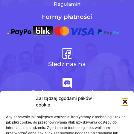
Regulamin
Formy płatności
Śledź nas na
Jesteśmy na discordzie
Zarządzaj zgodami plików
cookie
+48 728 484 484
Aby zapewnić jak najlepsze wrażenia, korzystamy z technologii, takich
jak pliki cookie, do przechowywania i/lub uzyskiwania dostępu do
informacji o urządzeniu. Zgoda na te technologie pozwoli nam
przetwarzać dane, takie jak zachowanie podczas przeglądania lub