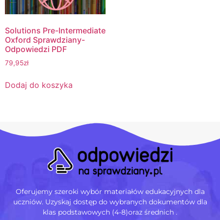
Solutions Pre-Intermediate
Oxford Sprawdziany-
Odpowiedzi PDF
79,95
zł
Dodaj do koszyka
Oferujemy szeroki wybór materiałów edukacyjnych dla
uczniów. Uzyskaj dostęp do wybranych dokumentów dla
klas podstawowych (4-8)oraz średnich .