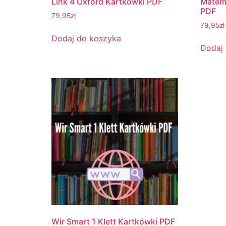
Link 4 Oxford Kartkówki PDF
Matem
PDF
79,95
zł
79,95
zł
Dodaj do koszyka
Dodaj
Wir Smart 1 Klett Kartkówki PDF