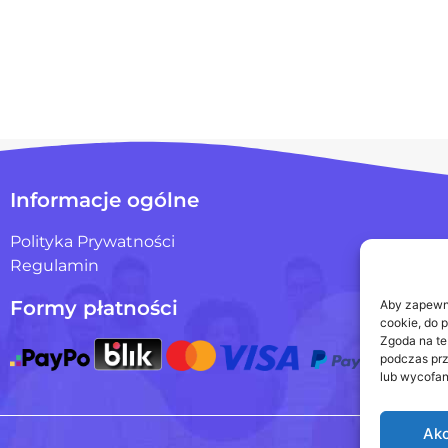
Informacje ogólne
Polityka Prywatności
Regulamin
Formy płatności
Aby zapewnić
cookie, do 
Zgoda na te
podczas prz
lub wycofan
Akc