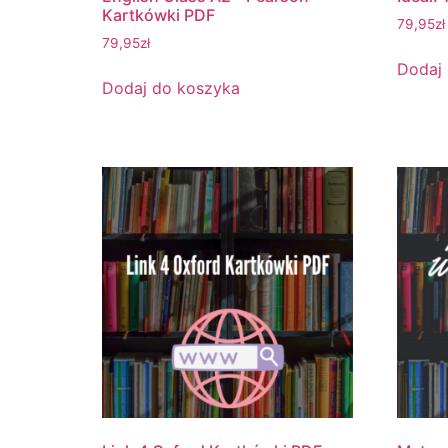
Kartkówki PDF
79,95
zł
79,95
zł
Dodaj
Dodaj do koszyka