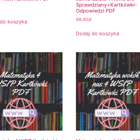
Sprawdziany+Kartkówki-
Odpowiedzi PDF
98,40
zł
 do koszyka
Dodaj do koszyka