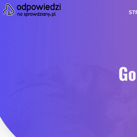
ST
Go