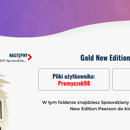
NASTĘPNY
Gold New Editio
Historia i Teraźniejszość 1 WSIP Sprawdziany-Odpowiedzi PDF
Pliki użytkownika:
Promyczek98
W tym folderze znajdziesz Sprawdziany 
New Edition Pearson do klas