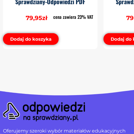
Sprawdziany-Odpowiedzi PDF
Sprawd
cena zawiera 23% VAT
79,95
zł
79
Dodaj do koszyka
Dodaj do 
Oferujemy szeroki wybór materiałów edukacyjnych