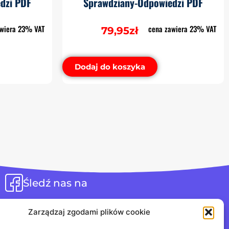
dzi PDF
Sprawdziany-Odpowiedzi PDF
awiera 23% VAT
cena zawiera 23% VAT
79,95
zł
Dodaj do koszyka
Śledź nas na
Zarządzaj zgodami plików cookie
Jesteśmy na discordzie