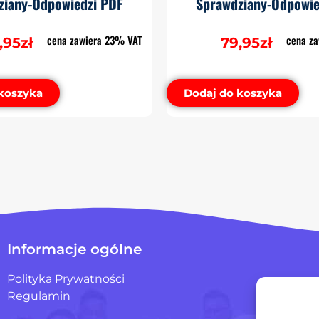
ziany-Odpowiedzi PDF
Sprawdziany-Odpowie
cena zawiera 23% VAT
cena z
,95
zł
79,95
zł
koszyka
Dodaj do koszyka
Informacje ogólne
Polityka Prywatności
Regulamin