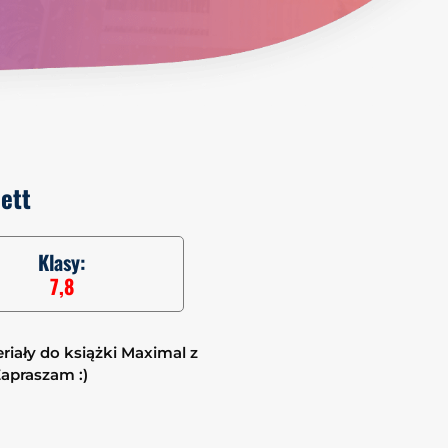
ett
Klasy:
7,8
riały do książki Maximal z
apraszam :)