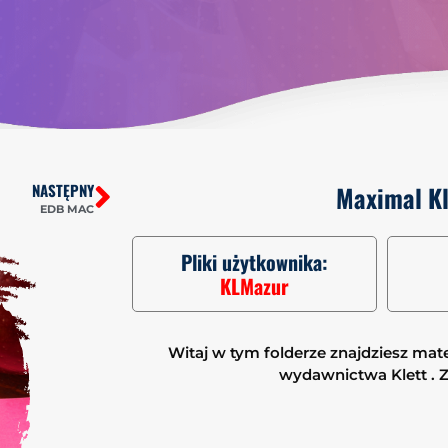
NASTĘPNY
Maximal Kl
EDB MAC
Pliki użytkownika:
KLMazur
Witaj w tym folderze znajdziesz mate
wydawnictwa Klett . Z