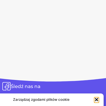
Śledź nas na
Zarządzaj zgodami plików cookie
Jesteśmy na discordzie