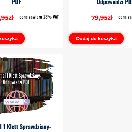
PDF
Odpowiedzi PD
cena zawiera 23% VAT
cena z
,95
zł
79,95
zł
koszyka
Dodaj do koszyka
 1 Klett Sprawdziany-