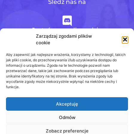
Śledź nas na
Jesteśmy na discordzie
Zarządzaj zgodami plików
cookie
+48 728 484 484
Aby zapewnić jak najlepsze wrażenia, korzystamy z technologii, takich
jak pliki cookie, do przechowywania i/lub uzyskiwania dostępu do
informacji o urządzeniu. Zgoda na te technologie pozwoli nam
przetwarzać dane, takie jak zachowanie podczas przeglądania lub
biuro@odpowiedzinasprawdziany.pl
unikalne identyfikatory na tej stronie. Brak wyrażenia zgody lub
wycofanie zgody może niekorzystnie wpłynąć na niektóre cechy i
funkcje.
Akceptuję
Prawa Autorskie © 2020 - 2026
odpowiedzinasprawdziany.pl wszelkie prawa
zastrzeżone.
Odmów
Regulamin
Zobacz preferencje