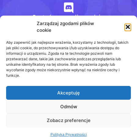
Jesteśmy na discordzie
Zarządzaj zgodami plików
cookie
+48 728 484 484
Aby zapewnić jak najlepsze wrażenia, korzystamy z technologii, takich
jak pliki cookie, do przechowywania i/lub uzyskiwania dostępu do
informacji o urządzeniu. Zgoda na te technologie pozwoli nam
przetwarzać dane, takie jak zachowanie podczas przeglądania lub
biuro@odpowiedzinasprawdziany.pl
unikalne identyfikatory na tej stronie. Brak wyrażenia zgody lub
wycofanie zgody może niekorzystnie wpłynąć na niektóre cechy i
funkcje.
Akceptuję
Prawa Autorskie © 2020 - 2026
odpowiedzinasprawdziany.pl wszelkie prawa
zastrzeżone.
Odmów
Regulamin
Zobacz preferencje
Polityka Prywatności
Polityka Prywatności