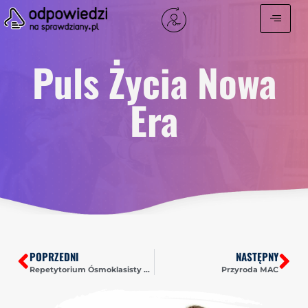
Puls Życia Nowa
Era
POPRZEDNI
NASTĘPNY
Repetytorium Ósmoklasisty wiele wydawnictw PDF
Przyroda MAC