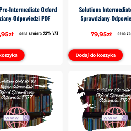
 Pre-Intermediate Oxford
Solutions Intermediat
ziany-Odpowiedzi PDF
Sprawdziany-Odpowie
cena zawiera 23% VAT
cena z
,95
zł
79,95
zł
koszyka
Dodaj do koszyka