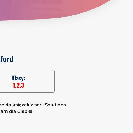
xford
Klasy:
1,2,3
e do książek z serii Solutions
mam dla Ciebie!