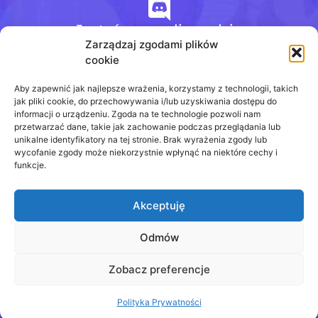
Jesteśmy na discordzie
Zarządzaj zgodami plików
cookie
+48 728 484 484
Aby zapewnić jak najlepsze wrażenia, korzystamy z technologii, takich
jak pliki cookie, do przechowywania i/lub uzyskiwania dostępu do
informacji o urządzeniu. Zgoda na te technologie pozwoli nam
przetwarzać dane, takie jak zachowanie podczas przeglądania lub
biuro@odpowiedzinasprawdziany.pl
unikalne identyfikatory na tej stronie. Brak wyrażenia zgody lub
wycofanie zgody może niekorzystnie wpłynąć na niektóre cechy i
funkcje.
Akceptuję
Prawa Autorskie © 2020 - 2026
odpowiedzinasprawdziany.pl wszelkie prawa
zastrzeżone.
Odmów
Regulamin
Zobacz preferencje
Polityka Prywatności
Polityka Prywatności