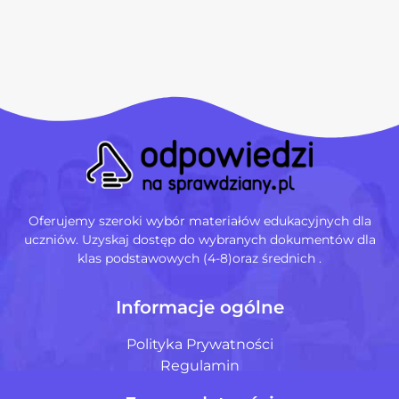
Oferujemy szeroki wybór materiałów edukacyjnych dla
uczniów. Uzyskaj dostęp do wybranych dokumentów dla
klas podstawowych (4-8)oraz średnich .
Informacje ogólne
Polityka Prywatności
Regulamin