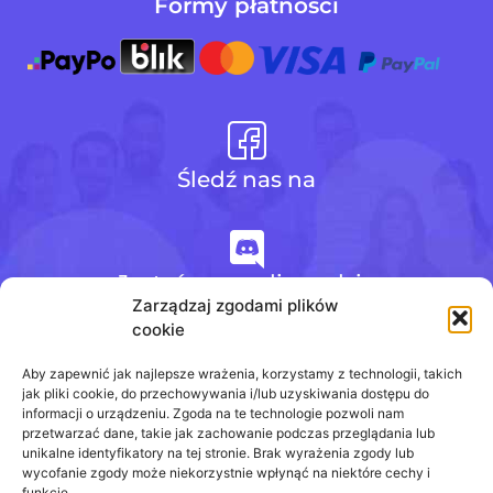
Formy płatności
Śledź nas na
Jesteśmy na discordzie
Zarządzaj zgodami plików
cookie
+48 728 484 484
Aby zapewnić jak najlepsze wrażenia, korzystamy z technologii, takich
jak pliki cookie, do przechowywania i/lub uzyskiwania dostępu do
informacji o urządzeniu. Zgoda na te technologie pozwoli nam
przetwarzać dane, takie jak zachowanie podczas przeglądania lub
biuro@odpowiedzinasprawdziany.pl
unikalne identyfikatory na tej stronie. Brak wyrażenia zgody lub
wycofanie zgody może niekorzystnie wpłynąć na niektóre cechy i
funkcje.