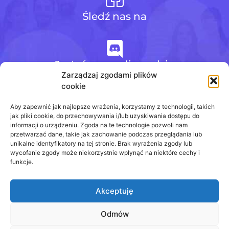
Śledź nas na
Jesteśmy na discordzie
Zarządzaj zgodami plików
cookie
+48 728 484 484
Aby zapewnić jak najlepsze wrażenia, korzystamy z technologii, takich
jak pliki cookie, do przechowywania i/lub uzyskiwania dostępu do
informacji o urządzeniu. Zgoda na te technologie pozwoli nam
przetwarzać dane, takie jak zachowanie podczas przeglądania lub
biuro@odpowiedzinasprawdziany.pl
unikalne identyfikatory na tej stronie. Brak wyrażenia zgody lub
wycofanie zgody może niekorzystnie wpłynąć na niektóre cechy i
funkcje.
Akceptuję
Prawa Autorskie © 2020 - 2026
odpowiedzinasprawdziany.pl wszelkie prawa
zastrzeżone.
Odmów