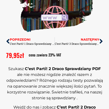
POPRZEDNI
NASTĘPNY
C’est Parti! 1 Draco Sprawdziany PDF
C’est Parti! 3 Draco Sprawdziany+Kartkówki Zestaw Odpowiedzi PDF
79,95
zł
cena zawiera 23% VAT
Szukasz
C’est Parti! 2 Draco Sprawdziany
PDF
ale nie możesz nigdzie znaleźć razem z
odpowiedziami? Różnego rodzaju testy pozwalają
na opanowanie znacznie większej ilości pytań. To
korzystne rozwiązanie. Świetnie trafiłeś, na naszej
stronie są sprawdziany .
Wejdź do nas i zobacz
C’est Parti! 2 Draco