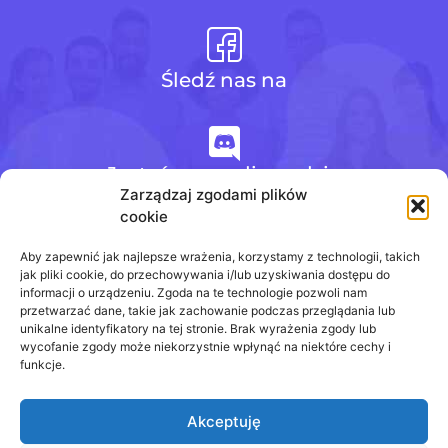
Śledź nas na
Jesteśmy na discordzie
Zarządzaj zgodami plików
cookie
+48 728 484 484
Aby zapewnić jak najlepsze wrażenia, korzystamy z technologii, takich
jak pliki cookie, do przechowywania i/lub uzyskiwania dostępu do
informacji o urządzeniu. Zgoda na te technologie pozwoli nam
przetwarzać dane, takie jak zachowanie podczas przeglądania lub
biuro@odpowiedzinasprawdziany.pl
unikalne identyfikatory na tej stronie. Brak wyrażenia zgody lub
wycofanie zgody może niekorzystnie wpłynąć na niektóre cechy i
funkcje.
Akceptuję
Prawa Autorskie © 2020 - 2026
odpowiedzinasprawdziany.pl wszelkie prawa