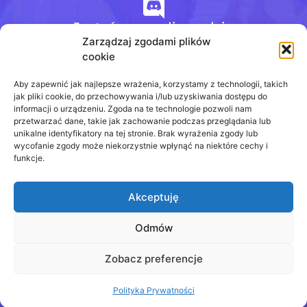
Jesteśmy na discordzie
Zarządzaj zgodami plików
cookie
+48 728 484 484
Aby zapewnić jak najlepsze wrażenia, korzystamy z technologii, takich
jak pliki cookie, do przechowywania i/lub uzyskiwania dostępu do
informacji o urządzeniu. Zgoda na te technologie pozwoli nam
przetwarzać dane, takie jak zachowanie podczas przeglądania lub
biuro@odpowiedzinasprawdziany.pl
unikalne identyfikatory na tej stronie. Brak wyrażenia zgody lub
wycofanie zgody może niekorzystnie wpłynąć na niektóre cechy i
funkcje.
Akceptuję
Prawa Autorskie © 2020 - 2026
odpowiedzinasprawdziany.pl wszelkie prawa
zastrzeżone.
Odmów
Regulamin
Zobacz preferencje
Polityka Prywatności
Polityka Prywatności