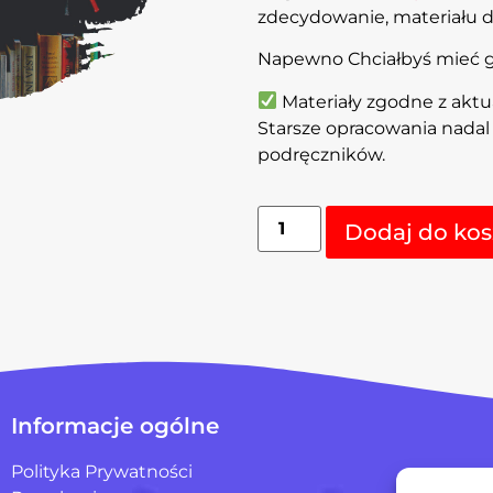
zdecydowanie, materiału d
Napewno Chciałbyś mieć go
Materiały zgodne z akt
Starsze opracowania nada
podręczników.
Dodaj do kos
Informacje ogólne
Polityka Prywatności