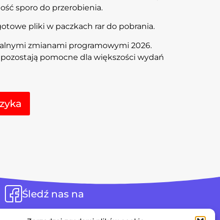
ość sporo do przerobienia.
towe pliki w paczkach rar do pobrania.
ualnymi zmianami programowymi 2026.
l pozostają pomocne dla większości wydań
Alternative:
zyka
Śledź nas na