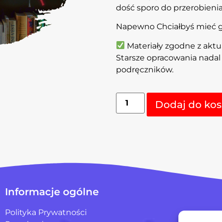
dość sporo do przerobienia
Napewno Chciałbyś mieć go
Materiały zgodne z akt
Starsze opracowania nada
podręczników.
Dodaj do kos
Informacje ogólne
Polityka Prywatności