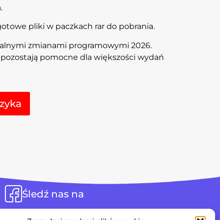
.
towe pliki w paczkach rar do pobrania.
ualnymi zmianami programowymi 2026.
l pozostają pomocne dla większości wydań
Alternative:
zyka
Śledź nas na