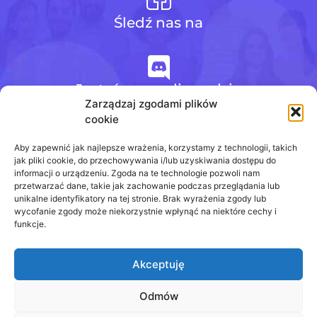
Śledź nas na
Jesteśmy na discordzie
Zarządzaj zgodami plików
cookie
+48 728 484 484
Aby zapewnić jak najlepsze wrażenia, korzystamy z technologii, takich
jak pliki cookie, do przechowywania i/lub uzyskiwania dostępu do
informacji o urządzeniu. Zgoda na te technologie pozwoli nam
przetwarzać dane, takie jak zachowanie podczas przeglądania lub
biuro@odpowiedzinasprawdziany.pl
unikalne identyfikatory na tej stronie. Brak wyrażenia zgody lub
wycofanie zgody może niekorzystnie wpłynąć na niektóre cechy i
funkcje.
Akceptuję
Prawa Autorskie © 2020 - 2026
odpowiedzinasprawdziany.pl wszelkie prawa
zastrzeżone.
Odmów