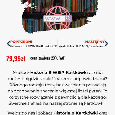
POPRZEDNI
NASTĘPNY
Generation 2 PWN Kartkówki PDF
Język Polski 8 MAC Sprawdziany-Odpowiedzi PDF
79,95
zł
cena zawiera 23% VAT
Szukasz
Historia 8 WSIP Kartkówki
ale nie
możesz nigdzie znaleźć razem z odpowiedziami?
Różnego rodzaju testy bez wątpienia pozwalają
na opanowanie znacznie większej ilości pytań. To
korzystne rozwiązanie z pewnością dla każdego.
Świetnie trafiłeś, na naszej stronie są kartkówki .
Wejdź do nas i zobacz
Historia 8
Kartkówki
oraz