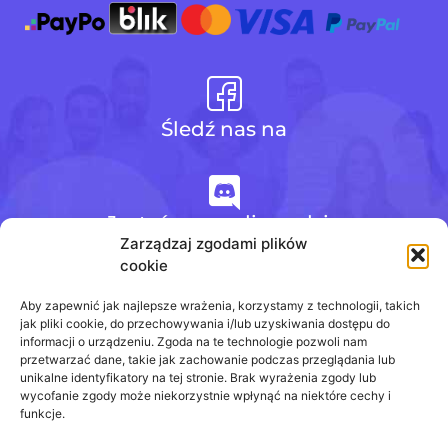
Śledź nas na
Jesteśmy na discordzie
Zarządzaj zgodami plików
cookie
+48 728 484 484
Aby zapewnić jak najlepsze wrażenia, korzystamy z technologii, takich
jak pliki cookie, do przechowywania i/lub uzyskiwania dostępu do
informacji o urządzeniu. Zgoda na te technologie pozwoli nam
przetwarzać dane, takie jak zachowanie podczas przeglądania lub
biuro@odpowiedzinasprawdziany.pl
unikalne identyfikatory na tej stronie. Brak wyrażenia zgody lub
wycofanie zgody może niekorzystnie wpłynąć na niektóre cechy i
funkcje.