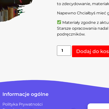
to zdecydowanie, materiału
Napewno Chciałbyś mieć go
Materiały zgodne z akt
Starsze opracowania nada
podręczników.
Dodaj do kos
Informacje ogólne
Polityka Prywatności