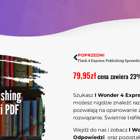
POPRZEDNI
79,95
zł
cena zawiera 23
Szukasz
I Wonder 4 Expr
możesz nigdzie znaleźć ra
pozwalają na opanowanie zn
rozwiązanie. Świetnie trafił
Wejdź do nas i zobacz
I W
Odpowiedzi
oraz pozosta