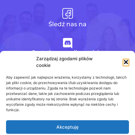
Śledź nas na
Jesteśmy na discordzie
Zarządzaj zgodami plików
cookie
+48 728 484 484
Aby zapewnić jak najlepsze wrażenia, korzystamy z technologii, takich
jak pliki cookie, do przechowywania i/lub uzyskiwania dostępu do
informacji o urządzeniu. Zgoda na te technologie pozwoli nam
przetwarzać dane, takie jak zachowanie podczas przeglądania lub
biuro@odpowiedzinasprawdziany.pl
unikalne identyfikatory na tej stronie. Brak wyrażenia zgody lub
wycofanie zgody może niekorzystnie wpłynąć na niektóre cechy i
funkcje.
Akceptuję
Prawa Autorskie © 2020 - 2026
odpowiedzinasprawdziany.pl wszelkie prawa