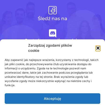
Śledź nas na
Jesteśmy na discordzie
Zarządzaj zgodami plików
cookie
+48 728 484 484
Aby zapewnić jak najlepsze wrażenia, korzystamy z technologii, takich
jak pliki cookie, do przechowywania i/lub uzyskiwania dostępu do
informacji o urządzeniu. Zgoda na te technologie pozwoli nam
przetwarzać dane, takie jak zachowanie podczas przeglądania lub
biuro@odpowiedzinasprawdziany.pl
unikalne identyfikatory na tej stronie. Brak wyrażenia zgody lub
wycofanie zgody może niekorzystnie wpłynąć na niektóre cechy i
funkcje.
Akceptuję
Prawa Autorskie © 2020 - 2026
odpowiedzinasprawdziany.pl wszelkie prawa