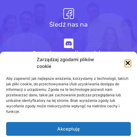
Śledź nas na
Jesteśmy na discordzie
Zarządzaj zgodami plików
cookie
+48 728 484 484
Aby zapewnić jak najlepsze wrażenia, korzystamy z technologii, takich
jak pliki cookie, do przechowywania i/lub uzyskiwania dostępu do
informacji o urządzeniu. Zgoda na te technologie pozwoli nam
przetwarzać dane, takie jak zachowanie podczas przeglądania lub
biuro@odpowiedzinasprawdziany.pl
unikalne identyfikatory na tej stronie. Brak wyrażenia zgody lub
wycofanie zgody może niekorzystnie wpłynąć na niektóre cechy i
funkcje.
Akceptuję
Prawa Autorskie © 2020 - 2026
odpowiedzinasprawdziany.pl wszelkie prawa