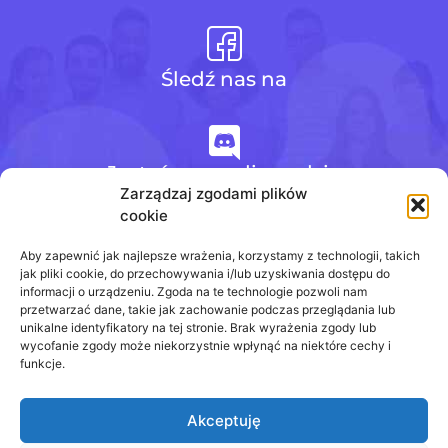
Śledź nas na
Jesteśmy na discordzie
Zarządzaj zgodami plików
cookie
+48 728 484 484
Aby zapewnić jak najlepsze wrażenia, korzystamy z technologii, takich
jak pliki cookie, do przechowywania i/lub uzyskiwania dostępu do
informacji o urządzeniu. Zgoda na te technologie pozwoli nam
przetwarzać dane, takie jak zachowanie podczas przeglądania lub
biuro@odpowiedzinasprawdziany.pl
unikalne identyfikatory na tej stronie. Brak wyrażenia zgody lub
wycofanie zgody może niekorzystnie wpłynąć na niektóre cechy i
funkcje.
Akceptuję
Prawa Autorskie © 2020 - 2026
odpowiedzinasprawdziany.pl wszelkie prawa