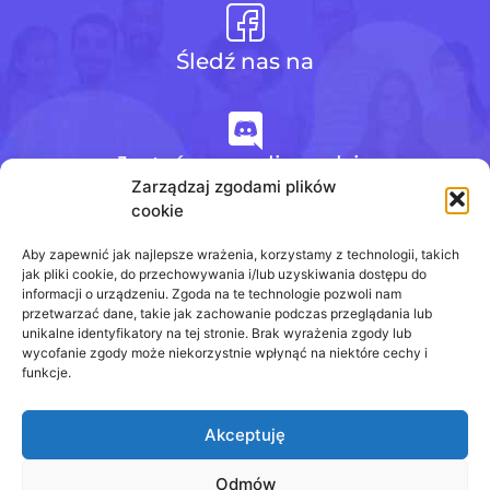
Śledź nas na
Jesteśmy na discordzie
Zarządzaj zgodami plików
cookie
+48 728 484 484
Aby zapewnić jak najlepsze wrażenia, korzystamy z technologii, takich
jak pliki cookie, do przechowywania i/lub uzyskiwania dostępu do
informacji o urządzeniu. Zgoda na te technologie pozwoli nam
przetwarzać dane, takie jak zachowanie podczas przeglądania lub
biuro@odpowiedzinasprawdziany.pl
unikalne identyfikatory na tej stronie. Brak wyrażenia zgody lub
wycofanie zgody może niekorzystnie wpłynąć na niektóre cechy i
funkcje.
Akceptuję
Prawa Autorskie © 2020 - 2026
odpowiedzinasprawdziany.pl wszelkie prawa
zastrzeżone.
Odmów