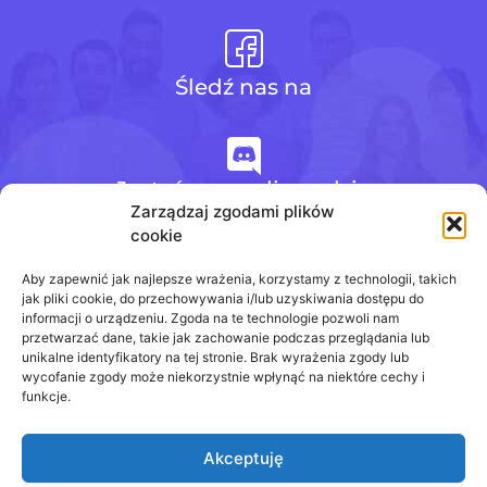
Śledź nas na
Jesteśmy na discordzie
Zarządzaj zgodami plików
cookie
+48 728 484 484
Aby zapewnić jak najlepsze wrażenia, korzystamy z technologii, takich
jak pliki cookie, do przechowywania i/lub uzyskiwania dostępu do
informacji o urządzeniu. Zgoda na te technologie pozwoli nam
przetwarzać dane, takie jak zachowanie podczas przeglądania lub
biuro@odpowiedzinasprawdziany.pl
unikalne identyfikatory na tej stronie. Brak wyrażenia zgody lub
wycofanie zgody może niekorzystnie wpłynąć na niektóre cechy i
funkcje.
Akceptuję
Prawa Autorskie © 2020 - 2026
odpowiedzinasprawdziany.pl wszelkie prawa