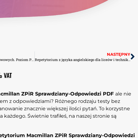
NASTĘPNY
Repetytorium dla szkół ponadpodstawowych. Poziom Podstawowy i Rozszerzony Express Publishing Kartkówki PDF
Repetytorium z języka angielskiego dla liceów i techników TOM 1 Pearson Sprawdziany-Odpowiedzi PDF
% VAT
cmillan ZPiR Sprawdziany-Odpowiedzi PDF
ale nie
zem z odpowiedziami? Różnego rodzaju testy bez
nowanie znacznie większej ilości pytań. To korzystne
 każdego. Świetnie trafiłeś, na naszej stronie są
etytorium Macmillan ZPiR Sprawdziany-Odpowiedzi