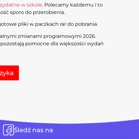
rzydatne w szkole
. Polecamy każdemu i to
ość sporo do przerobienia.
towe pliki w paczkach rar do pobrania.
ualnymi zmianami programowymi 2026.
l pozostają pomocne dla większości wydań
Alternative:
zyka
Śledź nas na