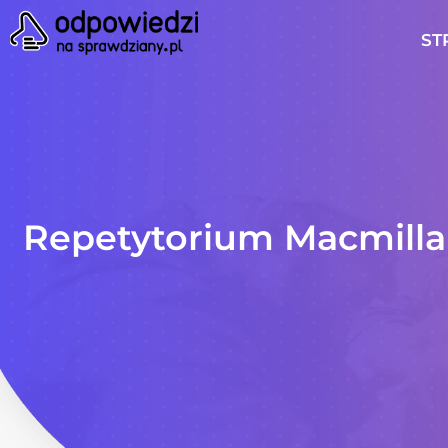
ST
Repetytorium Macmill