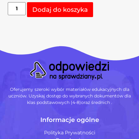
Alternative:
Dodaj do koszyka
Oferujemy szeroki wybór materiałów edukacyjnych dla
uczniów. Uzyskaj dostęp do wybranych dokumentów dla
klas podstawowych (4-8)oraz średnich .
Informacje ogólne
Polityka Prywatności