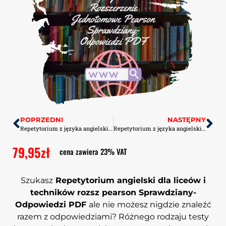
POPRZEDNI
NASTĘPNY
Repetytorium z języka angielskiego dla liceów i techników Podst+Rozsz dwutomowe Pearson TOM 2 Kartkówki PDF
Repetytorium z języka angielskiego dla liceów i techników Rozsz Wydanie Jednotomowe Pearson Kartkówki PDF
79,95
zł
cena zawiera 23% VAT
Szukasz
Repetytorium angielski dla liceów i
techników rozsz pearson Sprawdziany-
Odpowiedzi PDF
ale nie możesz nigdzie znaleźć
razem z odpowiedziami? Różnego rodzaju testy