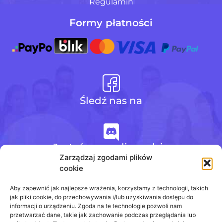
Regulamin
Formy płatności
Śledź nas na
Jesteśmy na discordzie
Zarządzaj zgodami plików
cookie
+48 728 484 484
Aby zapewnić jak najlepsze wrażenia, korzystamy z technologii, takich
jak pliki cookie, do przechowywania i/lub uzyskiwania dostępu do
informacji o urządzeniu. Zgoda na te technologie pozwoli nam
przetwarzać dane, takie jak zachowanie podczas przeglądania lub