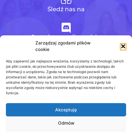
Śledź nas na
Jesteśmy na discordzie
Zarządzaj zgodami plików
cookie
+48 728 484 484
Aby zapewnić jak najlepsze wrażenia, korzystamy z technologii, takich
jak pliki cookie, do przechowywania i/lub uzyskiwania dostępu do
informacji o urządzeniu. Zgoda na te technologie pozwoli nam
przetwarzać dane, takie jak zachowanie podczas przeglądania lub
biuro@odpowiedzinasprawdziany.pl
unikalne identyfikatory na tej stronie. Brak wyrażenia zgody lub
wycofanie zgody może niekorzystnie wpłynąć na niektóre cechy i
funkcje.
Akceptuję
Prawa Autorskie © 2020 - 2026
odpowiedzinasprawdziany.pl wszelkie prawa
zastrzeżone.
Odmów
Regulamin