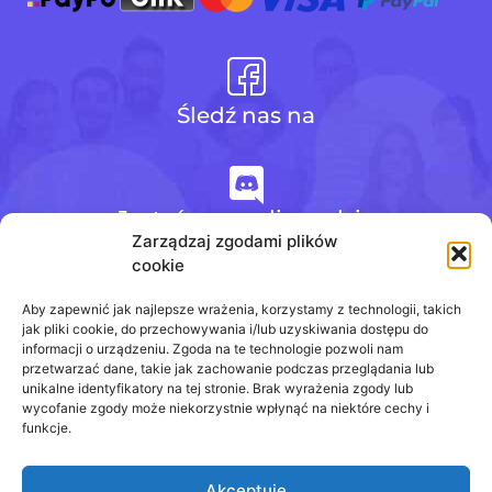
Śledź nas na
Jesteśmy na discordzie
Zarządzaj zgodami plików
cookie
+48 728 484 484
Aby zapewnić jak najlepsze wrażenia, korzystamy z technologii, takich
jak pliki cookie, do przechowywania i/lub uzyskiwania dostępu do
informacji o urządzeniu. Zgoda na te technologie pozwoli nam
przetwarzać dane, takie jak zachowanie podczas przeglądania lub
biuro@odpowiedzinasprawdziany.pl
unikalne identyfikatory na tej stronie. Brak wyrażenia zgody lub
wycofanie zgody może niekorzystnie wpłynąć na niektóre cechy i
funkcje.
Akceptuję
Prawa Autorskie © 2020 - 2026