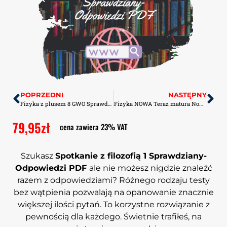
POPRZEDNI
NASTĘPNY
Fizyka z plusem 8 GWO Sprawdziany-Odpowiedzi PDF
Fizyka NOWA Teraz matura Nowa Era Arkusze PDF
79,95
zł
cena zawiera 23% VAT
Szukasz
Spotkanie z filozofią 1 Sprawdziany-
Odpowiedzi PDF
ale nie możesz nigdzie znaleźć
razem z odpowiedziami? Różnego rodzaju testy
bez wątpienia pozwalają na opanowanie znacznie
większej ilości pytań. To korzystne rozwiązanie z
pewnością dla każdego. Świetnie trafiłeś, na