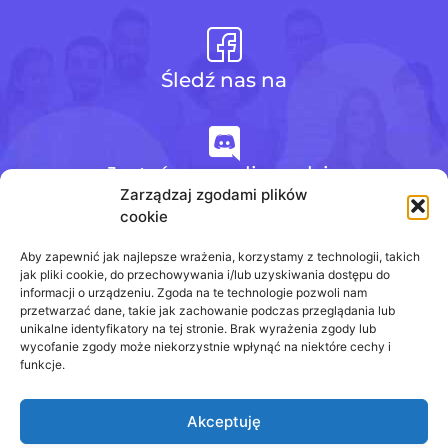
Śledź nas na
Jesteśmy na discordzie
Zarządzaj zgodami plików
cookie
+48 728 484 484
Aby zapewnić jak najlepsze wrażenia, korzystamy z technologii, takich
jak pliki cookie, do przechowywania i/lub uzyskiwania dostępu do
informacji o urządzeniu. Zgoda na te technologie pozwoli nam
przetwarzać dane, takie jak zachowanie podczas przeglądania lub
biuro@odpowiedzinasprawdziany.pl
unikalne identyfikatory na tej stronie. Brak wyrażenia zgody lub
wycofanie zgody może niekorzystnie wpłynąć na niektóre cechy i
funkcje.
Akceptuję
Prawa Autorskie © 2020 - 2026
odpowiedzinasprawdziany.pl wszelkie prawa