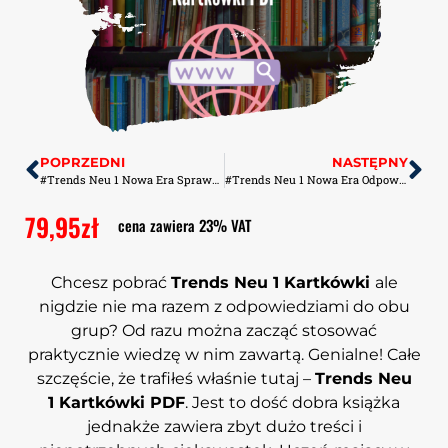
POPRZEDNI
NASTĘPNY
#Trends Neu 1 Nowa Era Sprawdziany-Odpowiedzi PDF
#Trends Neu 1 Nowa Era Odpowiedzi do ćwiczeń PDF
79,95
zł
cena zawiera 23% VAT
Chcesz pobrać
Trends Neu 1 Kartkówki
ale
nigdzie nie ma razem z odpowiedziami do obu
grup? Od razu można zacząć stosować
praktycznie wiedzę w nim zawartą. Genialne! Całe
szczęście, że trafiłeś właśnie tutaj –
Trends Neu
1 Kartkówki PDF
. Jest to dość dobra książka
jednakże zawiera zbyt dużo treści i