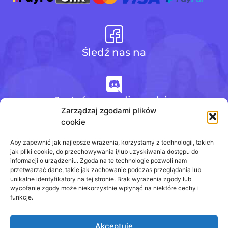
Śledź nas na
Jesteśmy na discordzie
Zarządzaj zgodami plików
cookie
+48 728 484 484
Aby zapewnić jak najlepsze wrażenia, korzystamy z technologii, takich
jak pliki cookie, do przechowywania i/lub uzyskiwania dostępu do
informacji o urządzeniu. Zgoda na te technologie pozwoli nam
przetwarzać dane, takie jak zachowanie podczas przeglądania lub
biuro@odpowiedzinasprawdziany.pl
unikalne identyfikatory na tej stronie. Brak wyrażenia zgody lub
wycofanie zgody może niekorzystnie wpłynąć na niektóre cechy i
funkcje.
Akceptuję
Prawa Autorskie © 2020 - 2026