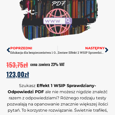
POPRZEDNI
NASTĘPNY
Edukacja dla bezpieczeństwa 1 Operon Sprawdziany-Odpowiedzi PDF
Zestaw Effekt 2 WSIP Sprawdziany Odpowiedzi+ Kartkówki PDF
153,75
zł
cena zawiera 23% VAT
123,00
zł
Szukasz
Effekt 1 WSIP Sprawdziany-
Odpowiedzi PDF
ale nie możesz nigdzie znaleźć
razem z odpowiedziami? Różnego rodzaju testy
pozwalają na opanowanie znacznie większej ilości
pytań. To korzystne rozwiązanie. Świetnie trafiłeś,