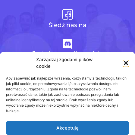
Śledź nas na
Jesteśmy na discordzie
Zarządzaj zgodami plików
cookie
+48 728 484 484
Aby zapewnić jak najlepsze wrażenia, korzystamy z technologii, takich
jak pliki cookie, do przechowywania i/lub uzyskiwania dostępu do
informacji o urządzeniu. Zgoda na te technologie pozwoli nam
przetwarzać dane, takie jak zachowanie podczas przeglądania lub
biuro@odpowiedzinasprawdziany.pl
unikalne identyfikatory na tej stronie. Brak wyrażenia zgody lub
wycofanie zgody może niekorzystnie wpłynąć na niektóre cechy i
funkcje.
Akceptuję
Prawa Autorskie © 2020 - 2026
odpowiedzinasprawdziany.pl wszelkie prawa