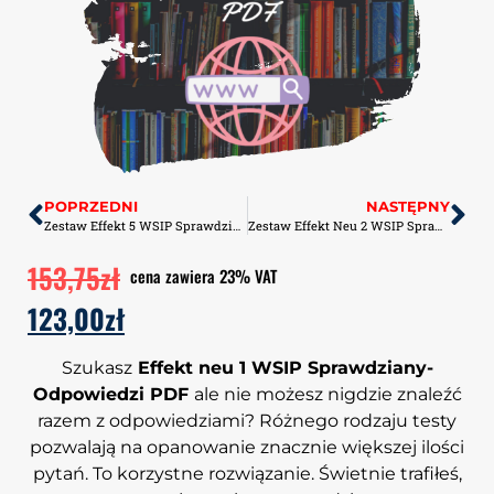
POPRZEDNI
NASTĘPNY
Zestaw Effekt 5 WSIP Sprawdziany Odpowiedzi+ Kartkówki PDF
Zestaw Effekt Neu 2 WSIP Sprawdziany Odpowiedzi+ Kartkówki PDF
153,75
zł
cena zawiera 23% VAT
123,00
zł
Szukasz
Effekt neu 1 WSIP Sprawdziany-
Odpowiedzi PDF
ale nie możesz nigdzie znaleźć
razem z odpowiedziami? Różnego rodzaju testy
pozwalają na opanowanie znacznie większej ilości
pytań. To korzystne rozwiązanie. Świetnie trafiłeś,