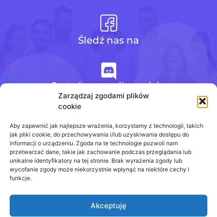
Śledź nas na
Jesteśmy na discordzie
Zarządzaj zgodami plików
cookie
+48 728 484 484
Aby zapewnić jak najlepsze wrażenia, korzystamy z technologii, takich
jak pliki cookie, do przechowywania i/lub uzyskiwania dostępu do
informacji o urządzeniu. Zgoda na te technologie pozwoli nam
przetwarzać dane, takie jak zachowanie podczas przeglądania lub
biuro@odpowiedzinasprawdziany.pl
unikalne identyfikatory na tej stronie. Brak wyrażenia zgody lub
wycofanie zgody może niekorzystnie wpłynąć na niektóre cechy i
funkcje.
Akceptuję
Prawa Autorskie © 2020 - 2026
odpowiedzinasprawdziany.pl wszelkie prawa