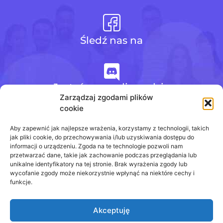
Śledź nas na
Jesteśmy na discordzie
Zarządzaj zgodami plików
cookie
+48 728 484 484
Aby zapewnić jak najlepsze wrażenia, korzystamy z technologii, takich
jak pliki cookie, do przechowywania i/lub uzyskiwania dostępu do
informacji o urządzeniu. Zgoda na te technologie pozwoli nam
przetwarzać dane, takie jak zachowanie podczas przeglądania lub
biuro@odpowiedzinasprawdziany.pl
unikalne identyfikatory na tej stronie. Brak wyrażenia zgody lub
wycofanie zgody może niekorzystnie wpłynąć na niektóre cechy i
funkcje.
Akceptuję
Prawa Autorskie © 2020 - 2026
odpowiedzinasprawdziany.pl wszelkie prawa