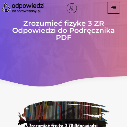
Zrozumieć fizykę 3 ZR
Odpowiedzi do Podręcznika
PDF