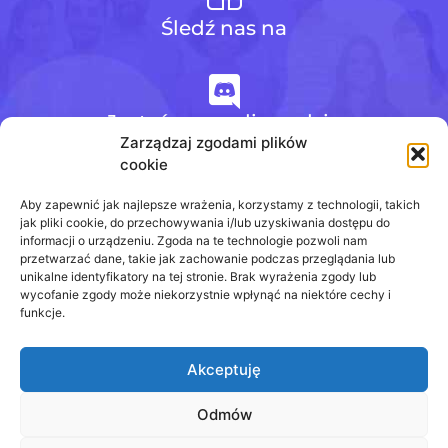
Śledź nas na
Jesteśmy na discordzie
Zarządzaj zgodami plików
cookie
+48 728 484 484
Aby zapewnić jak najlepsze wrażenia, korzystamy z technologii, takich
jak pliki cookie, do przechowywania i/lub uzyskiwania dostępu do
informacji o urządzeniu. Zgoda na te technologie pozwoli nam
przetwarzać dane, takie jak zachowanie podczas przeglądania lub
biuro@odpowiedzinasprawdziany.pl
unikalne identyfikatory na tej stronie. Brak wyrażenia zgody lub
wycofanie zgody może niekorzystnie wpłynąć na niektóre cechy i
funkcje.
Akceptuję
Prawa Autorskie © 2020 - 2026
odpowiedzinasprawdziany.pl wszelkie prawa
zastrzeżone.
Odmów
Regulamin