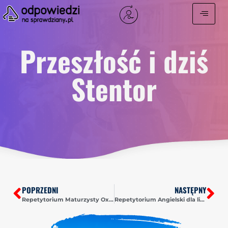
Przeszłość i dziś
Stentor
POPRZEDNI
NASTĘPNY
Repetytorium Maturzysty Oxford
Repetytorium Angielski dla liceów i techników Pearson