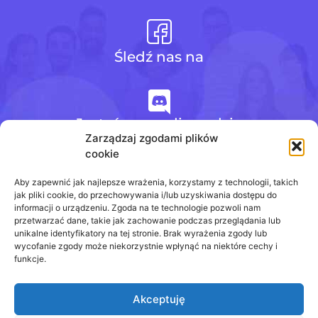
Śledź nas na
Jesteśmy na discordzie
Zarządzaj zgodami plików
cookie
+48 728 484 484
Aby zapewnić jak najlepsze wrażenia, korzystamy z technologii, takich
jak pliki cookie, do przechowywania i/lub uzyskiwania dostępu do
informacji o urządzeniu. Zgoda na te technologie pozwoli nam
przetwarzać dane, takie jak zachowanie podczas przeglądania lub
biuro@odpowiedzinasprawdziany.pl
unikalne identyfikatory na tej stronie. Brak wyrażenia zgody lub
wycofanie zgody może niekorzystnie wpłynąć na niektóre cechy i
funkcje.
Akceptuję
Prawa Autorskie © 2020 - 2026
odpowiedzinasprawdziany.pl wszelkie prawa